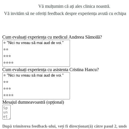
Vă mulțumim că ați ales clinica noastră.
Vă invităm să ne oferiți feedback despre experiența avută cu echipa 
Cum evaluați experiența cu medicul Andreea Sămoi­lă?
Cum evaluați experiența cu asistenta Cristina Hancu?
Mesajul dumneavoastră (opțional)
După trimiterea feedback-ului, veți fi direcționat(ă) către pasul 2, unde 