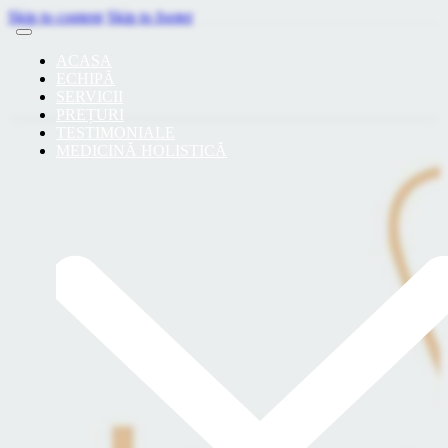
Skip to content
Skip to footer
Pentru programari:
+40 730.005.687
ACASA
+40 779.357.613
ECHIPĂ
Calea Vitan nr. 28, et. 5, sect. 3, Bucuresti.
SERVICII
facebook-1
instagram
PREȚURI
TESTIMONIALE
MEDICINĂ HOLISTICĂ