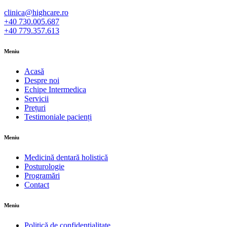
clinica@highcare.ro
+40 730.005.687
+40 779.357.613
Meniu
Acasă
Despre noi
Echipe Intermedica
Servicii
Prețuri
Testimoniale pacienți
Meniu
Medicină dentară holistică
Posturologie
Programări
Contact
Meniu
Politică de confidențialitate